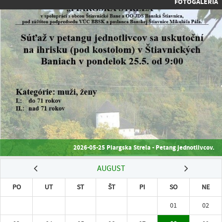
FOTOGALÉRIA
2026-05-25 Piargska Strela - Petang jednotlivcov.
AUGUST
PO
UT
ST
ŠT
PI
SO
NE
01
02