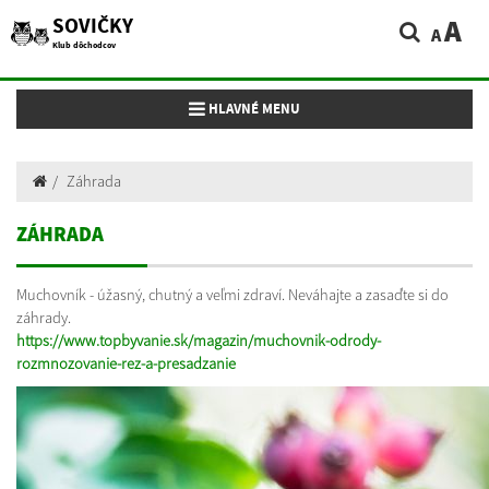
SOVIČKY
A
A
Klub dôchodcov
Toggle navigation
HLAVNÉ MENU
Záhrada
ZÁHRADA
Muchovník - úžasný, chutný a veľmi zdraví. Neváhajte a zasaďte si do
záhrady.
https://www.topbyvanie.sk/magazin/muchovnik-odrody-
rozmnozovanie-rez-a-presadzanie