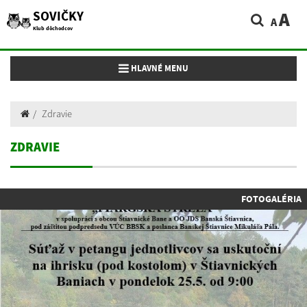
SOVIČKY
A
A
Klub dôchodcov
Toggle navigation
HLAVNÉ MENU
Zdravie
ZDRAVIE
FOTOGALÉRIA