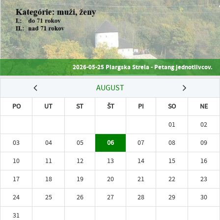
2026-05-25 Piargska Strela - Petang jednotlivcov.
AUGUST
PO
UT
ST
ŠT
PI
SO
NE
01
02
03
04
05
06
07
08
09
10
11
12
13
14
15
16
17
18
19
20
21
22
23
24
25
26
27
28
29
30
31